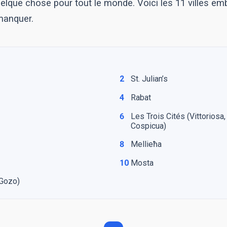
elque chose pour tout le monde. Voici les 11 villes e
manquer.
2
St. Julian’s
4
Rabat
6
Les Trois Cités (Vittoriosa
Cospicua)
8
Mellieħa
10
Mosta
 Gozo)