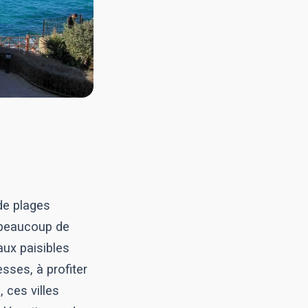
 de plages
a beaucoup de
aux paisibles
sses, à profiter
 ces villes