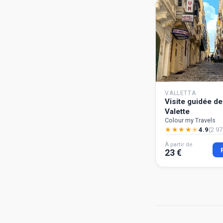
VALLETTA
Visite guidée de
Valette
Colour my Travels
★
★
★
★
★
4.9
(2 97
À partir de
23 €