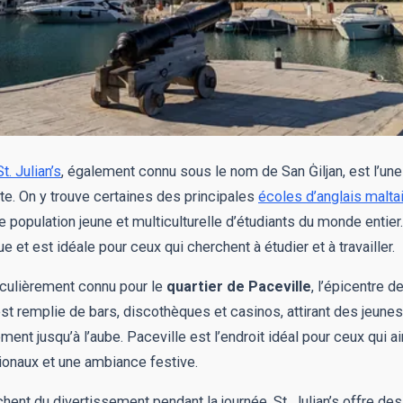
St. Julian’s
, également connu sous le nom de San Ġiljan, est l’une
te. On y trouve certaines des principales
écoles d’anglais malta
ne population jeune et multiculturelle d’étudiants du monde entier.
et est idéale pour ceux qui cherchent à étudier et à travailler.
rticulièrement connu pour le
quartier de Paceville
, l’épicentre d
st remplie de bars, discothèques et casinos, attirant des jeunes
ment jusqu’à l’aube. Paceville est l’endroit idéal pour ceux qui 
ationaux et une ambiance festive.
hent du divertissement pendant la journée, St. Julian’s offre de