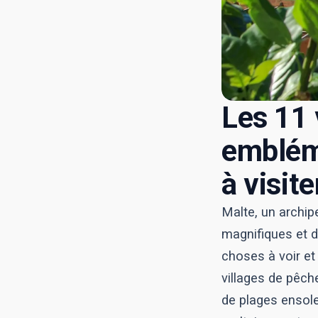
Les 11 
emblém
à visite
Malte, un archip
magnifiques et de
choses à voir et
villages de pêch
de plages ensole