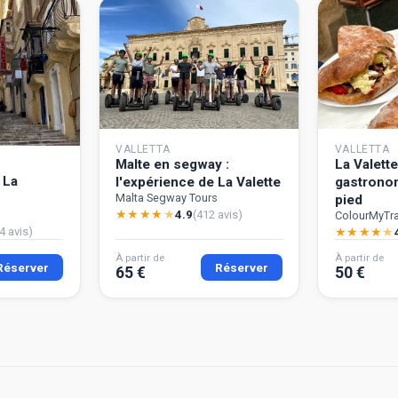
VALLETTA
VALLETTA
Malte en segway :
La Valette 
 La
l'expérience de La Valette
gastrono
Malta Segway Tours
pied
★
★
★
★
★
4.9
(412 avis)
ColourMyTra
4 avis)
★
★
★
★
★
À partir de
À partir de
Réserver
Réserver
65 €
50 €