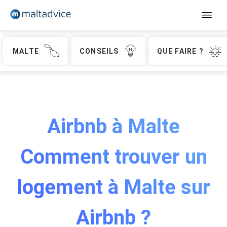
MALTE
Séjours linguistiques
CONSEILS
QUE FAIRE ?
Adolescents
Jeunes adultes
Adultes - Sliema
Airbnb à Malte
Adultes - St Julian's
Adultes (+30)
Comment trouver un
Contact
logement à Malte sur
Devis
Airbnb ?
Français