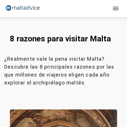
Cursos de inglés
8 razones para visitar Malta
Adolescentes
Jóvenes adultos
¿Realmente vale la pena visitar Malta?
Adultos - Sliema
Descubre las 8 principales razones por las
Adultos - St Julian's
que millones de viajeros eligen cada año
Adultos (+30)
explorar el archipiélago maltés.
Contacto
Presupuesto
Español