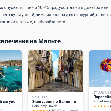
о опускается ниже 10–15 градусов, даже в декабре или 
всего культурный, зима идеальна для экскурсий; если 
аздники и пляжи, выбирайте лето.
звлечения на Мальте
ST JULIAN'
Парасейл
VALLETTA
й лагуне
Экскурсия по Валлетте
Robert Arri
★
★
★
★
★
Colour my Travels
524
★
★
★
★
★
4.9
(2 974 отзывов)