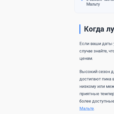
Мальту
Когда л
Если ваши даты 
случае знайте, ч
ценам.
Высокий сезон дл
достигают пика в
низкому или меж
приятные темпера
более доступные
Мальте
.