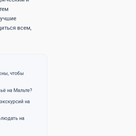
тем
лучшие
диться всем,
жны, чтобы
ьё на Мальте?
экскурсий на
блюдать на