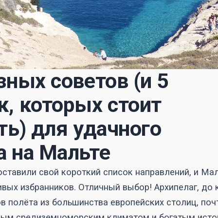
зных советов (и 5
, которых стоит
ть) для удачного
 на Мальте
составили свой короткий список направлений, и Ма
ивых избранников. Отличный выбор! Архипелаг, до 
в полёта из большинства европейских столиц, поч
ным средиземноморским климатом и богатым исто