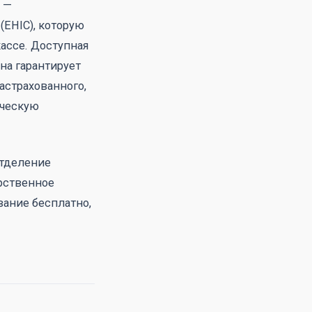
 —
(EHIC), которую
кассе. Доступная
на гарантирует
астрахованного,
ическую
отделение
рственное
ание бесплатно,