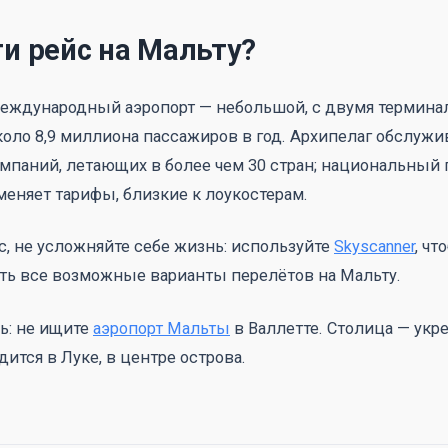
ти рейс на Мальту?
международный аэропорт — небольшой, с двумя терминал
ло 8,9 миллиона пассажиров в год. Архипелаг обслужи
мпаний, летающих в более чем 30 стран; национальный
рименяет тарифы, близкие к лоукостерам.
с, не усложняйте себе жизнь: используйте
Skyscanner
, ч
ть все возможные варианты перелётов на Мальту.
ь: не ищите
аэропорт Мальты
в Валлетте. Столица — укр
дится в Луке, в центре острова.