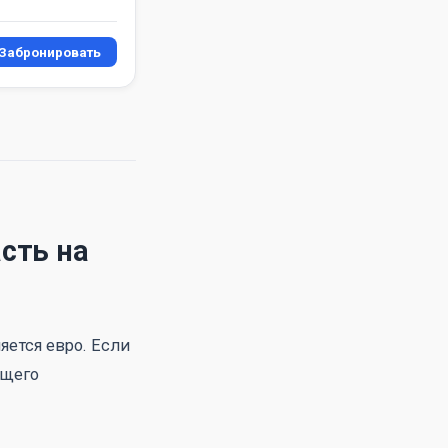
Забронировать
сть на
яется евро. Если
ющего