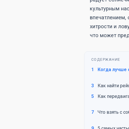
культурным нас
впечатлением, 
хитрости и лов
что может пред
СОДЕРЖАНИЕ
1
Когда лучше 
3
Как найти рей
5
Как передвига
7
Что взять с с
9
5 самых часты