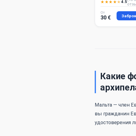
★
★
★
★
★
4.5
отз
От
Заброн
30 €
Какие ф
архипел
Мальта — член Ев
вы гражданин Ев
удостоверения л