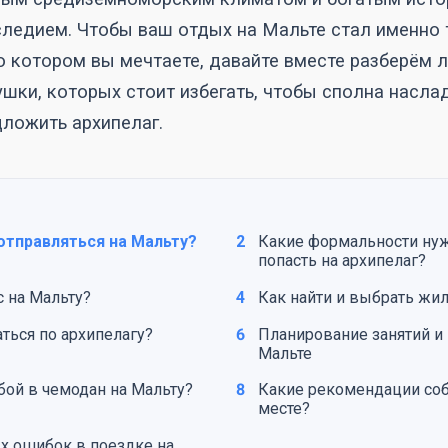
ледием. Чтобы ваш отдых на Мальте стал именно 
о котором вы мечтаете, давайте вместе разберём 
ушки, которых стоит избегать, чтобы сполна насла
ложить архипелаг.
отправляться на Мальту?
2
Какие формальности ну
попасть на архипелаг?
с на Мальту?
4
Как найти и выбрать жил
ться по архипелагу?
6
Планирование занятий и 
Мальте
обой в чемодан на Мальту?
8
Какие рекомендации со
месте?
х ошибок в поездке на