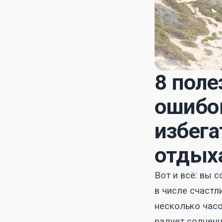
8 поле
ошибок
избега
отдыха
Вот и всё: вы 
в числе счастл
несколько часо
радует солнеч