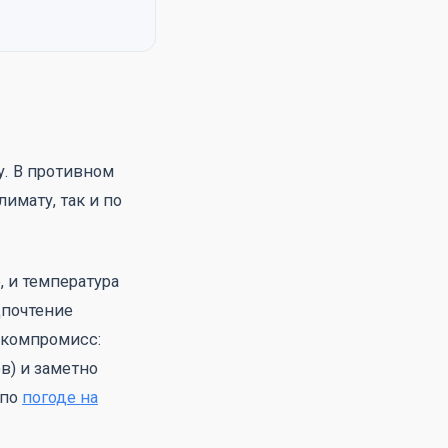
у. В противном
лимату, так и по
, и температура
дпочтение
 компромисс:
в) и заметно
 по
погоде на