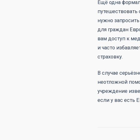
Ещё одна формал
путешествовать 
нужно запросить 
для граждан Евр
вам доступ к мед
и часто избавля
страховку.
В случае серьёз
неотложной по
учреждение изве
если у вас есть E