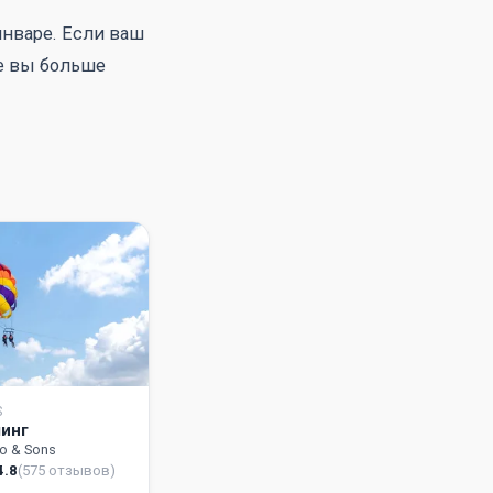
январе. Если ваш
же вы больше
S
инг
go & Sons
4.8
(575 отзывов)