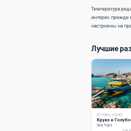
Температура редк
интерес прежде 
настроены на пр
Лучшие ра
ST PAUL'S BAY
Круиз к Голубо
Sea Trips
(18 