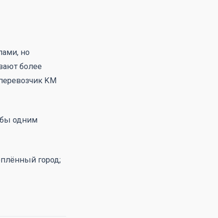
ами, но
вают более
 перевозчик KM
тобы одним
еплённый город;