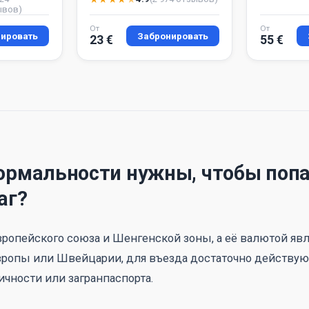
ывов)
От
От
ировать
Забронировать
23 €
55 €
ормальности нужны, чтобы попа
аг?
ропейского союза и Шенгенской зоны, а её валютой явл
ропы или Швейцарии, для въезда достаточно действу
ичности или загранпаспорта.