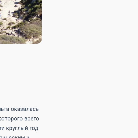
льта оказалась
которого всего
ти круглый год
рическим и