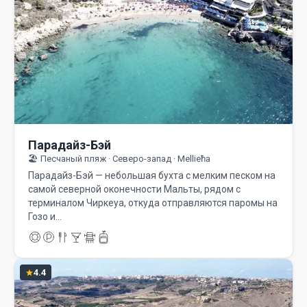
Парадайз-Бэй
🏖️ Песчаный пляж · Северо-запад · Mellieħa
Парадайз-Бэй — небольшая бухта с мелким песком на
самой северной оконечности Мальты, рядом с
терминалом Чиркеуа, откуда отправляются паромы на
Гозо и…
4.4