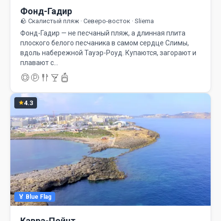
Фонд-Гадир
🪨 Скалистый пляж · Северо-восток · Sliema
Фонд-Гадир — не песчаный пляж, а длинная плита
плоского белого песчаника в самом сердце Слимы,
вдоль набережной Тауэр-Роуд. Купаются, загорают и
плавают с…
4.3
🏅 Blue Flag
Кавра-Пойнт