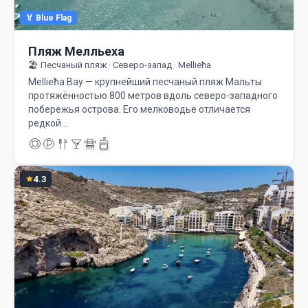
🏅 Blue Flag
Пляж Мелльеха
🏖️ Песчаный пляж · Северо-запад · Mellieħa
Mellieħa Bay — крупнейший песчаный пляж Мальты
протяжённостью 800 метров вдоль северо-западного
побережья острова. Его мелководье отличается
редкой…
4.3