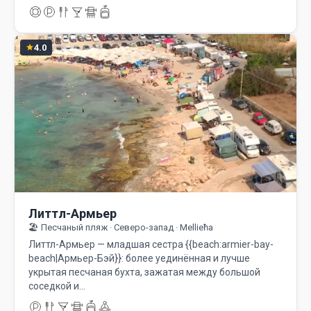
4.0
Литтл-Армьер
🏖️ Песчаный пляж · Северо-запад · Mellieħa
Литтл-Армьер — младшая сестра {{beach:armier-bay-
beach|Армьер-Бэй}}: более уединённая и лучше
укрытая песчаная бухта, зажатая между большой
соседкой и…