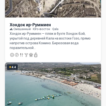
Хондок ир-Руммиен
🌊 Смешанный · Юго-восток · Qala
Хондок ир-Руммиен — пляж в бухте Хондок-Бэй,
укрытой под деревней Кала на востоке Гозо, прямо
напротив острова Комино. Бирюзовая вода
поразительной…
4.4