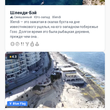
Шленди-Бэй
🌊 Смешанный · Юго-запад · Xlendi
Xlendi — это зажатая в скалах бухта на дне
известнякового ущелья, на юго-западном побережье
Гозо. Долгое время это была рыбацкая деревня,
прежде чем она…
4.3
🏅 Blue Flag