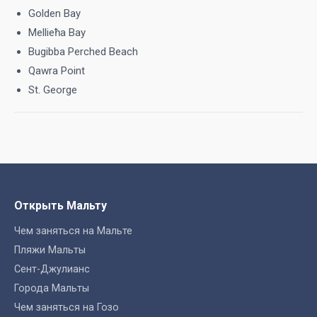
Golden Bay
Mellieħa Bay
Bugibba Perched Beach
Qawra Point
St. George
Открыть Мальту
Чем заняться на Мальте
Пляжи Мальты
Сент-Джулианс
Города Мальты
Чем заняться на Гозо