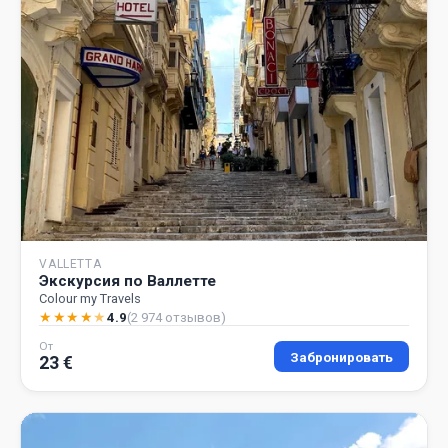
VALLETTA
Экскурсия по Валлетте
Colour my Travels
★
★
★
★
★
4.9
(2 974 отзывов)
От
Забронировать
23 €