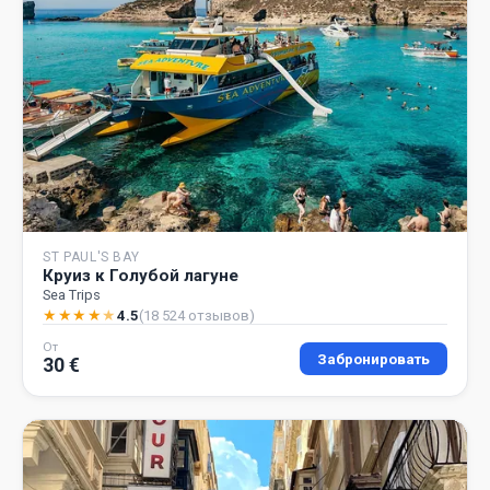
ST PAUL'S BAY
Круиз к Голубой лагуне
Sea Trips
★
★
★
★
★
4.5
(18 524 отзывов)
От
Забронировать
30 €