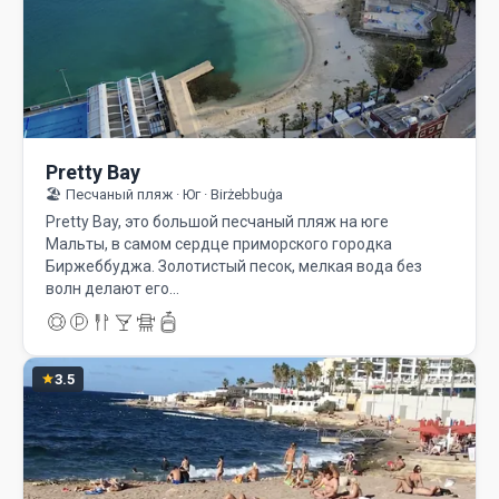
Pretty Bay
🏖️ Песчаный пляж · Юг · Birżebbuġa
Pretty Bay, это большой песчаный пляж на юге
Мальты, в самом сердце приморского городка
Биржеббуджа. Золотистый песок, мелкая вода без
волн делают его…
3.5