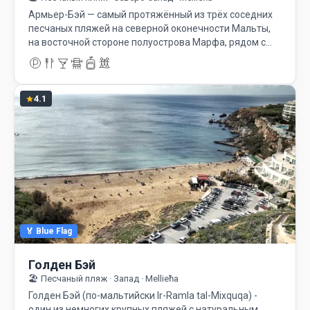
Армьер-Бэй — самый протяжённый из трёх соседних
песчаных пляжей на северной оконечности Мальты,
на восточной стороне полуострова Марфа, рядом с…
4.1
🏅 Blue Flag
Голден Бэй
🏖️ Песчаный пляж · Запад · Mellieħa
Голден Бэй (по-мальтийски Ir-Ramla tal-Mixquqa) -
один из немногих крупных пляжей с натуральным