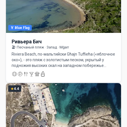
🏅 Blue Flag
Ривьера Бич
🏖️ Песчаный пляж · Запад · Mġarr
Riviera Beach, по-мальтийски Għajn Tuffieħa («яблочное
око»), - это пляж с золотистым песком, укрытый у
подножия высоких скал на западном побережье…
4.4