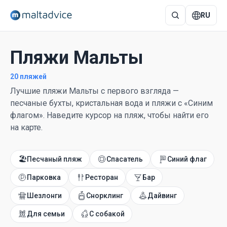
RU
Пляжи Мальты
20 пляжей
Лучшие пляжи Мальты с первого взгляда —
песчаные бухты, кристальная вода и пляжи с «Синим
флагом». Наведите курсор на пляж, чтобы найти его
на карте.
🏖️
Песчаный пляж
Спасатель
Синий флаг
Парковка
Ресторан
Бар
Шезлонги
Снорклинг
Дайвинг
Для семьи
С собакой