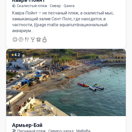
🪨 Скалистый пляж · Север · Qawra
Кавра-Пойнт — не песчаный пляж, а скалистый мыс,
замыкающий залив Сент-Полс, где находится, в
частности, {{page:malta-aquarium|национальный
аквариум…
4.2
Армьер-Бэй
🏖️ Песчаный пляж · Северо-запад · Mellieħa