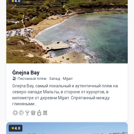
4.0
Ġnejna Bay
🏖️ Песчаный пляж · Запад · Mġarr
Ġnejna Bay, самый локальный и аутентичный пляж на
северо-западе Мальты, в стороне от курортов, в
километре от деревни Mġarr. Спрятанный между
глиняными…
4.0