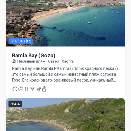
🏅 Blue Flag
Ramla Bay (Gozo)
🏖️ Песчаный пляж · Север · Xagħra
Ramla Bay, или Ramla l-Ħamra («пляж красного песка»),
это самый большой и самый известный пляж острова
Гозо. Его красновато-оранжевый песок, уникальный…
4.4