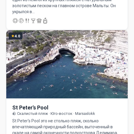
золотистым песком на главном острове Мальты. Он
укрылся в…
4.0
St Peter's Pool
🪨 Скалистый пляж · Юго-восток · Marsaxlokk
St Peter's Pool это не столько пляж, сколько
впечатляющий природный бассейн, выточенный в
скале на самой оконечности полуострова Делимара,