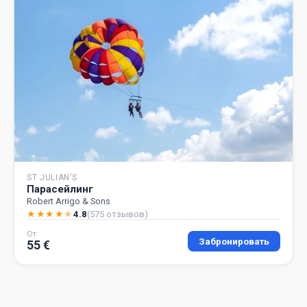
ST JULIAN'S
Парасейлинг
Robert Arrigo & Sons
★
★
★
★
★
4.8
(575 отзывов)
От
Забронировать
55 €