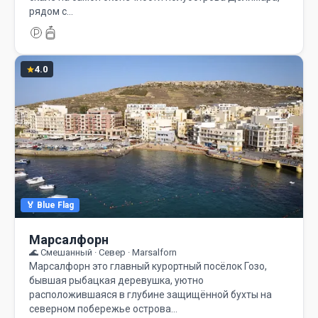
рядом с…
4.0
🏅 Blue Flag
Марсалфорн
🌊 Смешанный · Север · Marsalforn
Марсалфорн это главный курортный посёлок Гозо,
бывшая рыбацкая деревушка, уютно
расположившаяся в глубине защищённой бухты на
северном побережье острова…