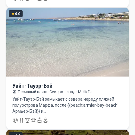
4.0
Уайт-Тауэр-Бэй
🏖️ Песчаный пляж · Северо-запад · Mellieħa
Уайт-Тауэр-Бэй замыкает с севера череду пляжей
полуострова Марфа, после {{beach:armier-bay-beach|
Армьер-Бэй}} и…