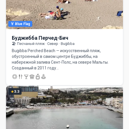
🏅 Blue Flag
Буджибба Перчед-Бич
🏖️ Песчаный пляж · Север · Buġibba
Buġibba Perched Beach — искусственный пляж,
обустроенный в самом центре Буджиббы, на
набережной залива Сент-Полс, на севере Мальты.
Созданный в 2011 году…
3.3