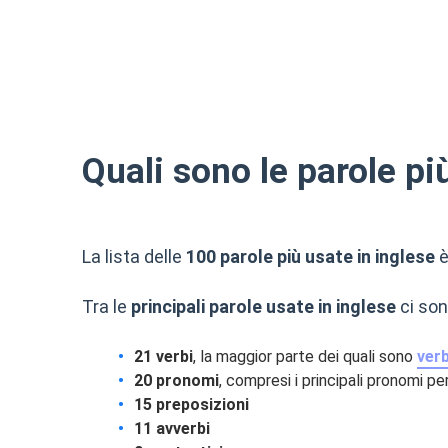
18
you
pronome
19
(to) do
verbo
20
at
preposizio
Quali sono le parole pi
21
this
aggettivo
22
but
congiunzio
La lista delle
100 parole più usate in inglese
è
23
his
pronome
Tra le
principali parole usate in inglese
ci son
24
by
preposizio
21 verbi
, la maggior parte dei quali sono
verb
25
from
preposizio
20 pronomi
, compresi i principali pronomi pe
15 preposizioni
26
they
pronome
11 avverbi