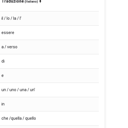
Traduzione
(Italiano)
il / lo / la / l’
essere
a / verso
di
e
un / uno / una / un’
in
che /quella / quello