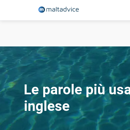
Corsi di inglese
Adolescenti
Giovani adulti
Adulti - Sliema
Adulti - St Julian's
Adulti (+30)
Le parole più usa
Contatto
inglese