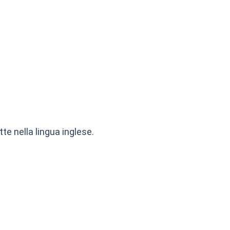
tu / voi
fare
a
questo / questa
ma
te nella lingua inglese.
suo
da / di
da
loro, essi