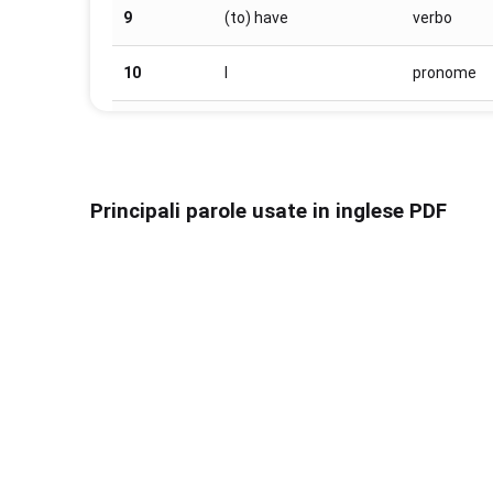
9
(to) have
verbo
10
I
pronome
11
it
pronome
12
for
preposizio
Principali parole usate in inglese PDF
13
not
avverbio
14
on
preposizio
15
with
preposizio
16
he
pronome
17
as
congiunzio