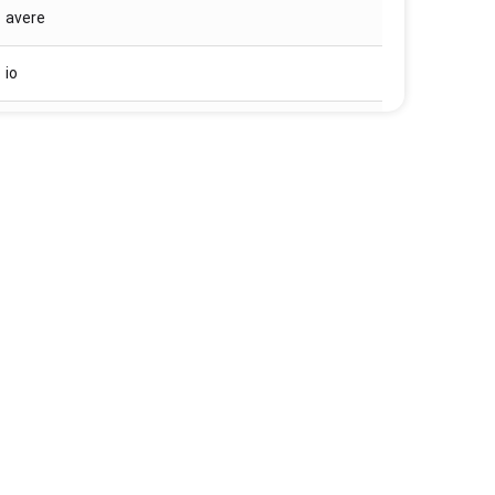
avere
io
lo
per
non
su
con
lui / egli
poiché / come