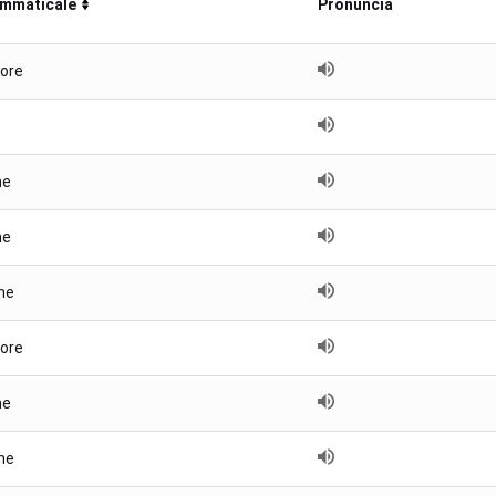
ammaticale
Pronuncia
ore
ne
ne
ne
ore
ne
ne