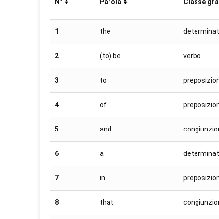
N°
Parola
Classe gr
1
the
determinat
2
(to) be
verbo
3
to
preposizio
4
of
preposizio
5
and
congiunzio
6
a
determinat
7
in
preposizio
8
that
congiunzio