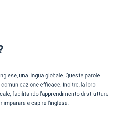
noi
dire
suo / lei
?
lei / ella
o
nglese, una lingua globale. Queste parole
un / uno / una / un’
comunicazione efficace. Inoltre, la loro
ale, facilitando l’apprendimento di strutture
qualcosa che sarà in futuro
 imparare e capire l’inglese.
mio
uno / una