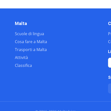
 / pronome
iario)
Malta
C
Scuole di lingua
P
Cosa fare a Malta
C
Trasporti a Malta
L
Attività
Classifica
ne
S
preposizione
ne
ne