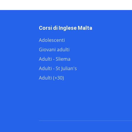
36
all
sostantivo
37
would
verbo (ausil
Corsi di Inglese Malta
38
there
avverbio
Adolescenti
Giovani adulti
39
their
pronome
Adulti - Sliema
40
what
pronome
Adulti - St Julian's
Adulti (+30)
41
so
congiunzio
42
up
avverbio / 
43
out
preposizio
44
if
congiunzio