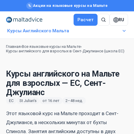
Акции на языковые курсы на Мальте
%
Расчет
RU
Курсы Английского Мальта
Главная
›
Все языковые курсы на Мальте
›
Курсы английского для взрослых в Сент-Джулиансе (школа EC)
Курсы английского на Мальте
для взрослых — EC, Сент-
Джулианс
EC
St Julian’s
от 16 лет
2–48 нед.
Этот языковой курс на Мальте проходит в Сент-
Джулиансе, в нескольких минутах от бухты
Спинола. Занятия английским доступны в двух