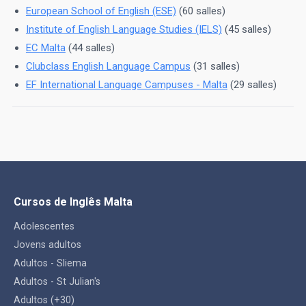
European School of English (ESE)
(60 salles)
Institute of English Language Studies (IELS)
(45 salles)
EC Malta
(44 salles)
Clubclass English Language Campus
(31 salles)
EF International Language Campuses - Malta
(29 salles)
Cursos de Inglês Malta
Adolescentes
Jovens adultos
Adultos - Sliema
Adultos - St Julian's
Adultos (+30)