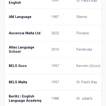
1991
St. Paul's Bay
English
AM Language
1987
Sliema
Ascencia Malta Ltd
2022
Floriana
Atlas Language
2019
Pembroke
School
BELS Gozo
1997
Kercem (Gozo)
BELS Malta
1997
St. Paul's Bay
Berlitz | English
1988
St. Julian's
Language Academy