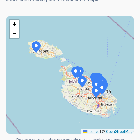
+
−
Leaflet
|
©
OpenStreetMap
Passe o cursor sobre uma escola para a localizar no mapa