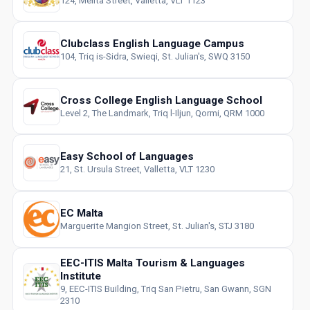
124, Melita Street, Valletta, VLT 1123
Clubclass English Language Campus
104, Triq is-Sidra, Swieqi, St. Julian's, SWQ 3150
Cross College English Language School
Level 2, The Landmark, Triq l-Iljun, Qormi, QRM 1000
Easy School of Languages
21, St. Ursula Street, Valletta, VLT 1230
EC Malta
Marguerite Mangion Street, St. Julian's, STJ 3180
EEC-ITIS Malta Tourism & Languages
Institute
9, EEC-ITIS Building, Triq San Pietru, San Gwann, SGN
2310