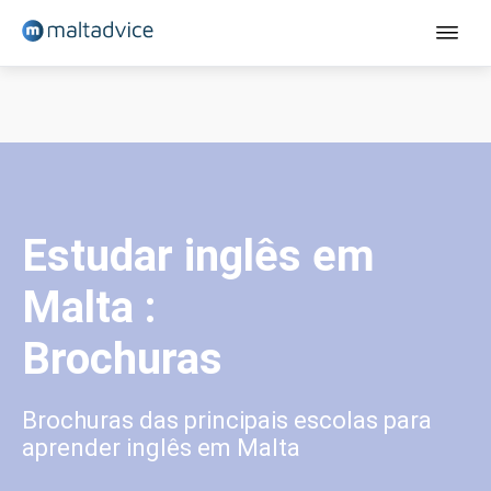
Cursos de inglês
Adolescentes
Jovens adultos
Adultos - Sliema
Estudar inglês em
Adultos - St Julian's
Malta :
Adultos (+30)
Brochuras
Contato
Cotação
Brochuras das principais escolas para
aprender inglês em Malta
Português