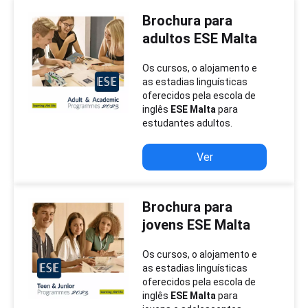
Brochura para
adultos ESE Malta
Os cursos, o alojamento e
as estadias linguísticas
oferecidos pela escola de
inglês
ESE Malta
para
estudantes adultos.
Ver
Brochura para
jovens ESE Malta
Os cursos, o alojamento e
as estadias linguísticas
oferecidos pela escola de
inglês
ESE Malta
para