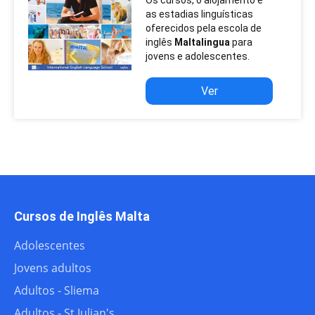
Os cursos, o alojamento e
as estadias linguísticas
oferecidos pela escola de
inglês
Maltalingua
para
jovens e adolescentes.
Ver
Cursos de Inglês Malta
Adolescentes
Jovens adultos
Adultos - Sliema
Adultos - St Julian's