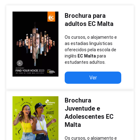
Brochura para
adultos EC Malta
Os cursos, o alojamento e
as estadias linguísticas
oferecidos pela escola de
inglês
EC Malta
para
estudantes adultos.
Ver
Brochura
Juventude e
Adolescentes EC
Malta
Os cursos, o alojamento e