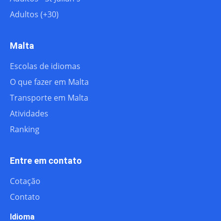
Adultos (+30)
Malta
Escolas de idiomas
O que fazer em Malta
Transporte em Malta
Atividades
Ranking
Entre em contato
Cotação
Contato
Idioma