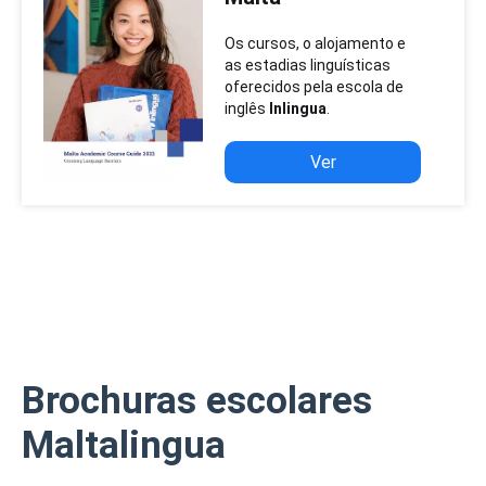
Os cursos, o alojamento e
as estadias linguísticas
oferecidos pela escola de
inglês
Inlingua
.
Ver
Brochuras escolares
Maltalingua