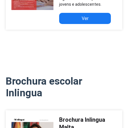
jovens e adolescentes.
Ver
Brochura escolar
Inlingua
Brochura Inlingua
Malta