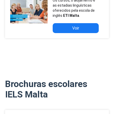
Os cursos, o alojamento e
as estadias linguísticas
oferecidos pela escola de
inglês
ETI Malta
.
Voir
Brochuras escolares
IELS Malta